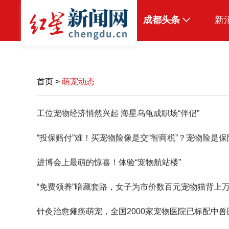
成都头条
新
原创
本地
首页
>
萌宠动态
国内
工位宠物经济悄然兴起 海星乌龟成职场“伴侣”
头条智造
“投保赔付”难！买宠物险像是交“智商税”？宠物险是
热点专题
传真机
进博会上最萌的惊喜！体验“宠物航站楼”
公示
“免费领养”暗藏套路，女子为市价数百元宠物猫背上
针灸治愈瘫痪萌宠，全国2000家宠物医院已标配中